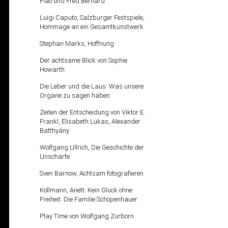
Flao und Fred Bernard
Luigi Caputo, Salzburger Festspiele,
Hommage an ein Gesamtkunstwerk
Stephan Marks, Hoffnung
Der achtsame Blick von Sophie
Howarth
Die Leber und die Laus. Was unsere
Organe zu sagen haben
Zeiten der Entscheidung von Viktor E.
Frankl, Elisabeth Lukas, Alexander
Batthyány
Wolfgang Ullrich, Die Geschichte der
Unschärfe
Sven Barnow, Achtsam fotografieren
Kollmann, Anett: Kein Glück ohne
Freiheit. Die Familie Schopenhauer
Play Time von Wolfgang Zurborn