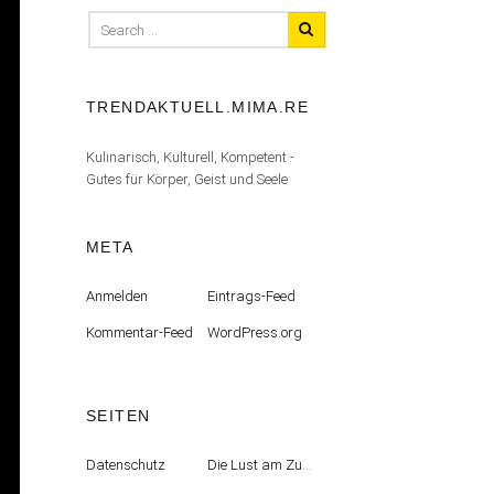
Search
for:
TRENDAKTUELL.MIMA.RE
Kulinarisch, Kulturell, Kompetent -
Gutes für Körper, Geist und Seele
META
Anmelden
Eintrags-Feed
Kommentar-Feed
WordPress.org
SEITEN
Datenschutz
Die Lust am Zufall