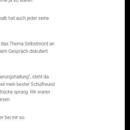
mme ja so waren.
shalb hat auch jeder seine
ort das Thema Selbstmord an
inem Gespräch diskutiert
rungshaltung“, steht da.
il mein bester Schulfreund
Brücke sprang. Wir waren
esen.
er bei mir so.