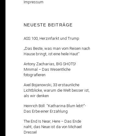
Impressum
NEUESTE BEITRÄGE
ASS 100, Herzinfarkt und Trump
„Das Beste, was man vom Reisen nach
Hause bringt, ist eine heile Haut“
Antony Zacharias, BIG SHOTS!
Minimal – Das Wesentliche
fotografieren
Axel Bojanowski, 33 erstaunliche
Lichtblicke, warum die Welt besser ist,
als wir denken
Heinrich Böll: “Katharina Blum lebt!”-
Das Erbe einer Erzählung
The End Is Near, Here – Das Ende
naht, das Neue ist da von Michael
Dressel