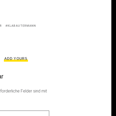
R
KLABAUTERMANN
ADD YOURS
ar
rforderliche Felder sind mit