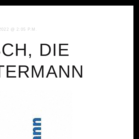
2022
2:05 P.M.
CH, DIE
UTERMANN