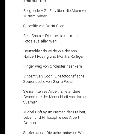
Irmtraud Tarr
Bergseele – Zu Fuß über die Alpen von
Miriam Mayer
Superlife von Darin Olien
Best Shots – Die spektakulärsten
Fotos aus aller Welt
Deutschlands wilde Wälder von
Norbert Rosing und Monika Rößiger
Finger weg von Cholesterinsenkern
Vincent van Gogh. Eine fotografische
Spurensuche von Gloria Fossi
Sie nannten es Arbeit. Eine andere
Geschichte der Menschheit von James
Suzman
Michel Onfray, Im Namen der Freiheit,
Leben und Philosophie des Albert
Camus
Subterranea, Die geheimnisvolle Welt