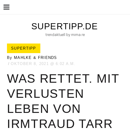
Menu
Skip
SUPERTIPP.DE
to
trendaktuell by mima.re
content
SUPERTIPP
By
MAHLKE & FRIENDS
OKTOBER 8, 2021
6:02 A.M.
WAS RETTET. MIT
VERLUSTEN
LEBEN VON
IRMTRAUD TARR