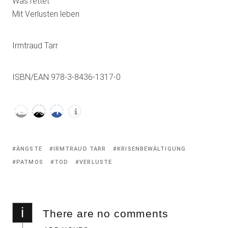
Was rettet
Mit Verlusten leben
Irmtraud Tarr
ISBN/EAN 978-3-8436-1317-0
Tagged
ÄNGSTE
IRMTRAUD TARR
KRISENBEWÄLTIGUNG
with:
PATMOS
TOD
VERLUSTE
i
There are no comments