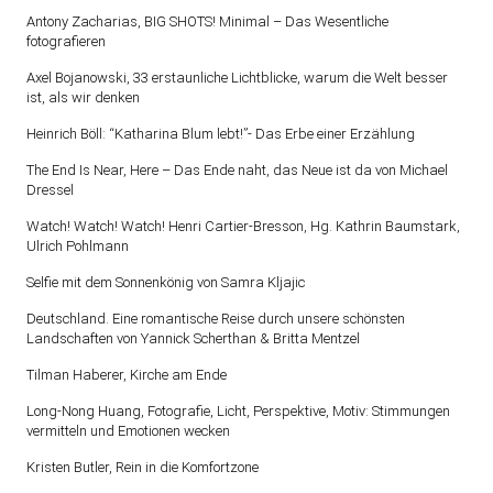
Antony Zacharias, BIG SHOTS! Minimal – Das Wesentliche
fotografieren
Axel Bojanowski, 33 erstaunliche Lichtblicke, warum die Welt besser
ist, als wir denken
Heinrich Böll: “Katharina Blum lebt!”- Das Erbe einer Erzählung
The End Is Near, Here – Das Ende naht, das Neue ist da von Michael
Dressel
Watch! Watch! Watch! Henri Cartier-Bresson, Hg. Kathrin Baumstark,
Ulrich Pohlmann
Selfie mit dem Sonnenkönig von Samra Kljajic
Deutschland. Eine romantische Reise durch unsere schönsten
Landschaften von Yannick Scherthan & Britta Mentzel
Tilman Haberer, Kirche am Ende
Long-Nong Huang, Fotografie, Licht, Perspektive, Motiv: Stimmungen
vermitteln und Emotionen wecken
Kristen Butler, Rein in die Komfortzone