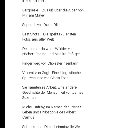
Irmtraud Tarr
Bergseele – Zu Fuß über die Alpen von
Miriam Mayer
Superlife von Darin Olien
Best Shots – Die spektakulärsten
Fotos aus aller Welt
Deutschlands wilde Wälder von
Norbert Rosing und Monika Rößiger
Finger weg von Cholesterinsenkern
Vincent van Gogh. Eine fotografische
Spurensuche von Gloria Fossi
Sie nannten es Arbeit. Eine andere
Geschichte der Menschheit von James
Suzman
Michel Onfray, Im Namen der Freiheit,
Leben und Philosophie des Albert
Camus
Subterranea, Die geheimnisvolle Welt