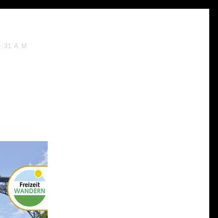
5:31 A.M.