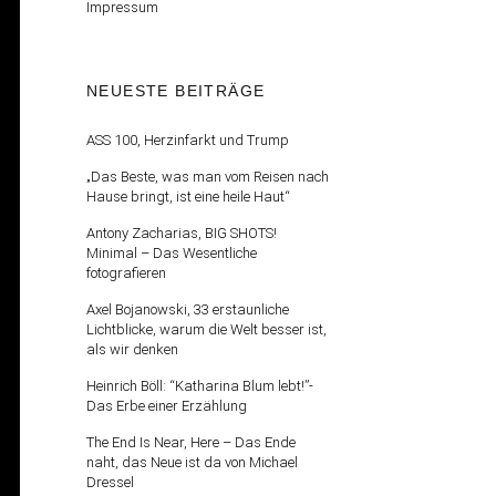
Impressum
NEUESTE BEITRÄGE
ASS 100, Herzinfarkt und Trump
„Das Beste, was man vom Reisen nach
Hause bringt, ist eine heile Haut“
Antony Zacharias, BIG SHOTS!
Minimal – Das Wesentliche
fotografieren
Axel Bojanowski, 33 erstaunliche
Lichtblicke, warum die Welt besser ist,
als wir denken
Heinrich Böll: “Katharina Blum lebt!”-
Das Erbe einer Erzählung
The End Is Near, Here – Das Ende
naht, das Neue ist da von Michael
Dressel