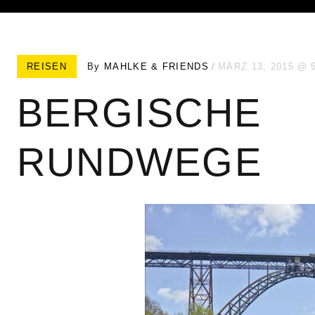
REISEN
By
MAHLKE & FRIENDS
MÄRZ 13, 2015
BERGISCHE
RUNDWEGE