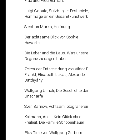
Flao und Fred Bernard
Luigi Caputo, Salzburger Festspiele,
Hommage an ein Gesamtkunstwerk
Stephan Marks, Hoffnung
Der achtsame Blick von Sophie
Howarth
Die Leber und die Laus. Was unsere
Organe zu sagen haben
Zeiten der Entscheidung von Viktor E.
Frankl, Elisabeth Lukas, Alexander
Batthyány
Wolfgang Ullrich, Die Geschichte der
Unschärfe
Sven Barnow, Achtsam fotografieren
Kollmann, Anett: Kein Glück ohne
Freiheit. Die Familie Schopenhauer
Play Time von Wolfgang Zurborn