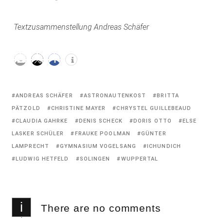
Textzusammenstellung Andreas Schäfer
Tagged
ANDREAS SCHÄFER
ASTRONAUTENKOST
BRITTA
with:
PÄTZOLD
CHRISTINE MAYER
CHRYSTEL GUILLEBEAUD
CLAUDIA GAHRKE
DENIS SCHECK
DORIS OTTO
ELSE
LASKER SCHÜLER
FRAUKE POOLMAN
GÜNTER
LAMPRECHT
GYMNASIUM VOGELSANG
ICHUNDICH
LUDWIG HETFELD
SOLINGEN
WUPPERTAL
i
There are no comments