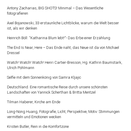
Antony Zacharias, BIG SHOTS! Minimal – Das Wesentliche
fotografieren
Axel Bojanowski, 33 erstaunliche Lichtblicke, warum die Welt besser
ist, als wir denken
Heinrich Böll: “Katharina Blum lebt!”- Das Erbe einer Erzählung
The End Is Near, Here – Das Ende naht, das Neue ist da von Michael
Dressel
Watch! Watch! Watch! Henri Cartier-Bresson, Hg. Kathrin Baumstark,
Ulrich Pohlmann
Selfie mit dem Sonnenkönig von Samra Kljajic
Deutschland. Eine romantische Reise durch unsere schönsten
Landschaften von Yannick Scherthan & Britta Mentzel
Tilman Haberer, Kirche am Ende
Long-Nong Huang, Fotografie, Licht, Perspektive, Motiv: Stimmungen
vermitteln und Emotionen wecken
Kristen Butler, Rein in die Komfortzone