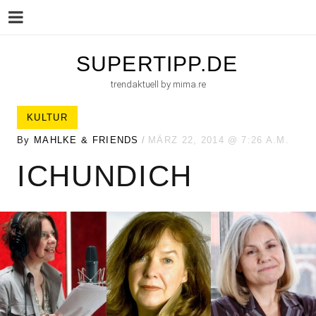
Menu
Skip
SUPERTIPP.DE
to
trendaktuell by mima.re
content
KULTUR
By
MAHLKE & FRIENDS
MÄRZ 22, 2014
7:26 A.M.
ICHUNDICH