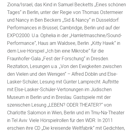
Ziona/Israel, das Kind in Samuel Becketts „Eines schönen
Tages“ in Berlin, unter der Regie von Thomas Ostermeier
und Nancy in Ben Beckers „Sid & Nancy“ in Düsseldorf.
Performances in Brüssel, Cambridge, Berlin und auf der
EXPO2000. U.a. Ophelia in der „Hamletmaschine/Sound-
Performance“, Haus am Waldsee, Berlin. „Kitty Hawk“ in
dem Live-Hörspiel „Ich bin eine Mikrobe“ für die
Fraunhofer-Gala „Fest der Forschung“ in Dresden.
Rezitation, Lesungen u.a. „Von den Ewigkeiten zwischen
den Vielen und den Wenigen“ – Alfred Döblin und Else-
Lasker-Schüler, Lesung mit Günter Lamprecht. Auftritte
mit Else-Lasker-Schüler-Vertonungen im Jüdischen
Museum in Berlin und in Breslau. Gastspiele mit der
szenischen Lesung „LEBEN? ODER THEATER?“ von
Charlotte Salomon in Wien, Berlin und im Tmu-Na-Theater
in Tel Aviv. Viele Hörspielrollen für den WDR. In 2011
erschien ihre CD „Die kreisende Weltfabrik“ mit Gedichten,