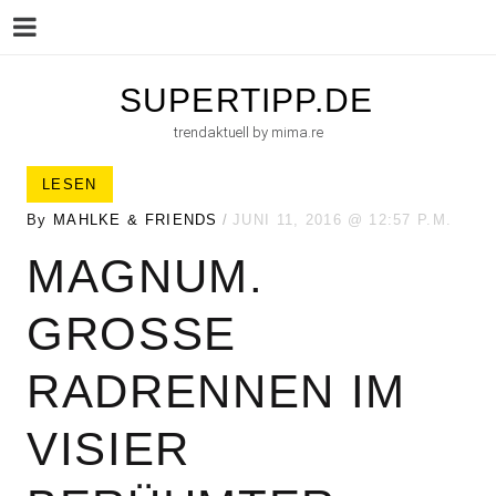
Menu
Skip
SUPERTIPP.DE
to
trendaktuell by mima.re
content
LESEN
By
MAHLKE & FRIENDS
JUNI 11, 2016
12:57 P.M.
MAGNUM.
GROSSE R
ADRENNEN IM V
ISIER B