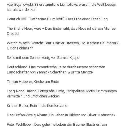
Axel Bojanowski, 33 erstaunliche Lichtblicke, warum die Welt besser
ist, als wir denken
Heinrich Böll: “Katharina Blum lebt!”- Das Erbe einer Erzählung
The End Is Near, Here – Das Ende naht, das Neue ist da von Michael
Dressel
Watch! Watch! Watch! Henri Cartier-Bresson, Hg. Kathrin Baumstark,
Ulrich Pohlmann
Selfie mit dem Sonnenkönig von Samra Kljajic
Deutschland. Eine romantische Reise durch unsere schönsten
Landschaften von Yannick Scherthan & Britta Mentzel
Tilman Haberer, Kirche am Ende
Long-Nong Huang, Fotografie, Licht, Perspektive, Motiv: Stimmungen
vermitteln und Emotionen wecken
Kristen Butler, Rein in die Komfortzone
Das Stefan Zweig Album. Ein Leben in Bildern von Oliver Matuschek
Peter Wohlleben, Das geheime Leben der Bäume, Illustriert von