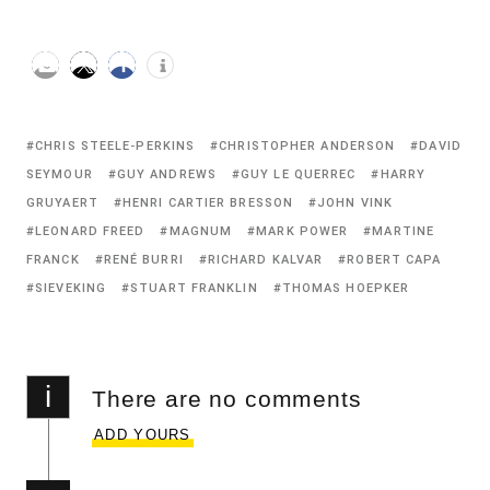
Tagged
CHRIS STEELE-PERKINS
CHRISTOPHER ANDERSON
DAVID
with:
SEYMOUR
GUY ANDREWS
GUY LE QUERREC
HARRY
GRUYAERT
HENRI CARTIER BRESSON
JOHN VINK
LEONARD FREED
MAGNUM
MARK POWER
MARTINE
FRANCK
RENÉ BURRI
RICHARD KALVAR
ROBERT CAPA
SIEVEKING
STUART FRANKLIN
THOMAS HOEPKER
i
There are no comments
ADD YOURS