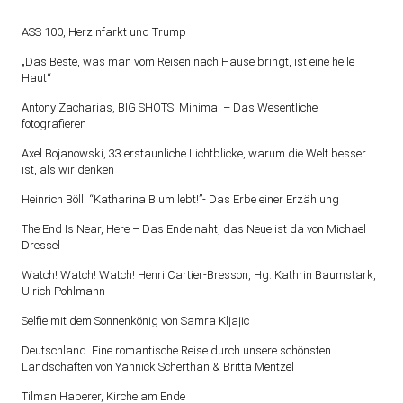
ASS 100, Herzinfarkt und Trump
„Das Beste, was man vom Reisen nach Hause bringt, ist eine heile
Haut“
Antony Zacharias, BIG SHOTS! Minimal – Das Wesentliche
fotografieren
Axel Bojanowski, 33 erstaunliche Lichtblicke, warum die Welt besser
ist, als wir denken
Heinrich Böll: “Katharina Blum lebt!”- Das Erbe einer Erzählung
The End Is Near, Here – Das Ende naht, das Neue ist da von Michael
Dressel
Watch! Watch! Watch! Henri Cartier-Bresson, Hg. Kathrin Baumstark,
Ulrich Pohlmann
Selfie mit dem Sonnenkönig von Samra Kljajic
Deutschland. Eine romantische Reise durch unsere schönsten
Landschaften von Yannick Scherthan & Britta Mentzel
Tilman Haberer, Kirche am Ende