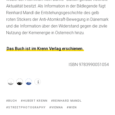
Aktualität besitzt. Als Information in der Bildlegende fügt
Reinhard Mandl die Entstehungsgeschichte des gelb
roten Stickers der Anti-Atomkraft-Bewegung in Dänemark
und die Information über den Widerstand gegen die zivile
Nutzung der Kernenergie in Österreich hinzu.
Das Buch ist im Krenn Verlag erschienen.
ISBN 9783990051054
Tagged
BUCH
HUBERT KRENN
REINHARD MANDL
with:
STREETPHOTOGRAPHY
VIENNA
WIEN