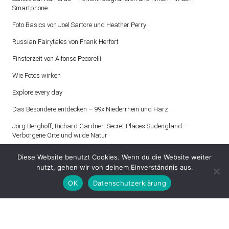
Smartphone
Foto Basics von Joel Sartore und Heather Perry
Russian Fairytales von Frank Herfort
Finsterzeit von Alfonso Pecorelli
Wie Fotos wirken
Explore every day
Das Besondere entdecken – 99x Niederrhein und Harz
Jörg Berghoff, Richard Gardner: Secret Places Südengland –
Verborgene Orte und wilde Natur
Diese Website benutzt Cookies. Wenn du die Website weiter
nutzt, gehen wir von deinem Einverständnis aus.
OK
Datenschutzerklärung
Proudly powered by WordPress
|
Theme: Patch Lite by
Pixelgrade
.