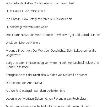
Wikipedia Artikel zu Cholesterin wurde manipuliert
HEISSDAMPF von Robin Garn
Pia Parolin, Flow Fotografieren als Glückserlebnis
Hundefotografie von Anne Geier
Das Natur Notizbuch von Nathaniel T. Wheelwright und Bernd Heinrich
WILD von Michael Nichols
Magnus Brechtken, Der Wert der Geschichte. Zehn Lektionen für die
Gegenwart
Berg und Sinn. Im Nachstieg von Viktor Frankl von Michael Holzer und
Klaus Haselböck
Kerngesund mit der Kraft des Waldes von Maximilian Moser
Die Elenden von Anna Mayr
Art Wolfe, Die Jagd nach dem perfekten Bild
Leben in schwierigen Zeiten hg. von Florentijn van Rootselaar
Scheiß auf Kameras – Perfekt fotografieren und filmen mit dem